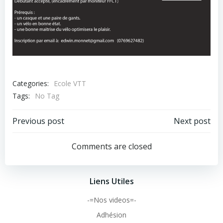
Categories:
Ecole VTT
Tags:
No Tag
Post
Post
Previous post
Next post
navigation
navigation
Comments are closed
Liens Utiles
-=Nos videos=-
Adhésion