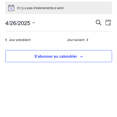
Évènements
Il n’y a pas d’évènements à venir.
Notice
for
R
N
4/26/2025
Recherche
Jour
26
Sélectionnez
e
a
une
avril,
Jour précédent
Jour suivant
date.
v
c
2025
i
S’abonner au calendrier
h
g
e
a
r
t
c
i
h